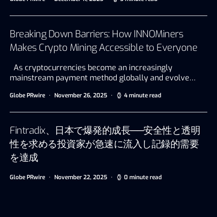
Breaking Down Barriers: How INNOMiners
Makes Crypto Mining Accessible to Everyone
As cryptocurrencies become an increasingly
mainstream payment method globally and evolve…
Globe PRwire
November 26, 2025
4 minute read
Fintradix、日本で爆発的成長──安全性と透明
性を求める投資家が急速に流入し記録的需要
を達成
Globe PRwire
November 22, 2025
0 minute read