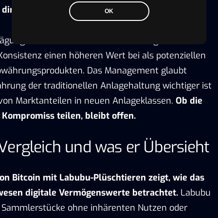
f direkte Kosten von Vanguard.
OK
ägung offenbart klare Prioritäten. Vanguard misst
Konsistenz einen höheren Wert bei als potenziellen
owährungsprodukten. Das Management glaubt
hrung der traditionellen Anlagehaltung wichtiger ist
 von Marktanteilen in neuen Anlageklassen.
Ob die
 Kompromiss teilen, bleibt offen.
Vergleich und was er Übersieht
on Bitcoin mit Labubu-Plüschtieren zeigt, wie das
zwesen digitale Vermögenswerte betrachtet.
Labubu
ve Sammlerstücke ohne inhärenten Nutzen oder