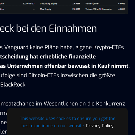
leck bei den Einnahmen
ss Vanguard keine Pläne habe, eigene Krypto-ETFs
tscheidung hat erhebliche finanzielle
das Unternehmen offenbar bewusst in Kauf nimmt.
folge sind Bitcoin-ETFs inzwischen die größte
BlackRock.
Umsatzchance im Wesentlichen an die Konkurrenz
ernehmen ermöglicht seinen Kunden den Kauf
This website uses cookies to ensure you get the
hne selbst Verwaltungsgebühren aus dem Krypto-
best experience on our website.
Privacy Policy
len.
Diese Konstruktion kommt BlackRock und