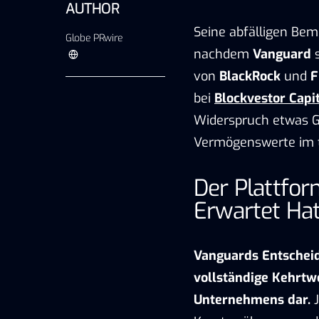
AUTHOR
Seine abfälligen Bem
Globe PRwire
nachdem
Vanguard
s
von
BlackRock
und
F
bei
Blockvestor Capi
Widerspruch etwas Gr
Vermögenswerte im t
Der Plattfo
Erwartet Ha
Vanguards Entscheid
vollständige Kehrtw
Unternehmens dar.
J