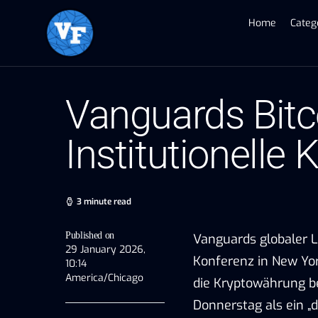
Home
Categ
Vanguards Bitc
Institutionelle 
3 minute read
Published on
Vanguards globaler Le
29 January 2026,
Konferenz in New Yor
10:14
America/Chicago
die Kryptowährung be
Donnerstag als ein „d